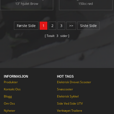
13" hjulet Brow
150cc rød
Første Side
1
2
3
>>
Siste Side
Totalt
3
sider
INFORMASJON
HOT TAGS
Produkter
Elektrisk Drevet Scooter
Kontakt Oss
Snøscooter
Blogg
Elektrisk Sykkel
Om Oss
Side Ved Side UTV
Nyheter
Verktøyet Trailere