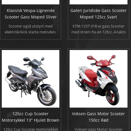
Klassisk Vespa-Lignende
Gaten Juridiske Gass Scooter
Scooter Gass Moped Sliver
Moped 125cc Svart
Scooter også utstyrt med
XTM-125T-31B er gass Scooter
elektrisk/kick starte metoden,
med strøm fra en 125cc, 4-takts
høy ytelse aluminium eksosrør,
motor, 125T-31B er din billett til
totrinns maling behandling,
selvtillit. Farger valgfritt, rød,
høykvalitets polyuretan sete og
balck, blå, hvit... leveres med
store låsbare bak stammen. Nå
under setet lagring som gjør det
kan du nyte denne klassiske
enkelt for deg å ta bord langs for
kunstverk til en svært rimelig
turen.
pris.
125cc Cup Scooter
Voksen Gass Motor Scooter
Motorsykkel 13" Hjulet Brown
150cc Rød
125cc Cup Scooter motorsykkel
Voksen gass Motor Scooter