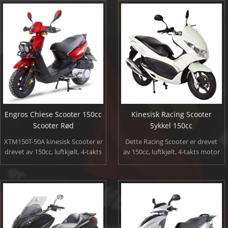
motor. En helt iøynefallende
behandling, høykvalitets
scooter som er perfekt for
polyuretan sete.
cruising gjennom byen eller ned
til stranden.
Engros Chiese Scooter 150cc
Kinesisk Racing Scooter
Scooter Rød
Sykkel 150cc
XTM150T-50A kinesisk Scooter er
Dette Racing Scooter er drevet
drevet av 150cc, luftkjølt, 4-takts
av 150cc, luftkjølt, 4-takts motor
motor å produsere god sterk
å produsere god sterk kraft for
kraft for akselerasjon mens du
akselerasjon mens du holder en
holder en god gass kjørelengde.
god gass kjørelengde. Scooter
også utstyrt med elektrisk/kick
starte metoden, høy ytelse
aluminium eksosrør, totrinns
maling behandling, høykvalitets