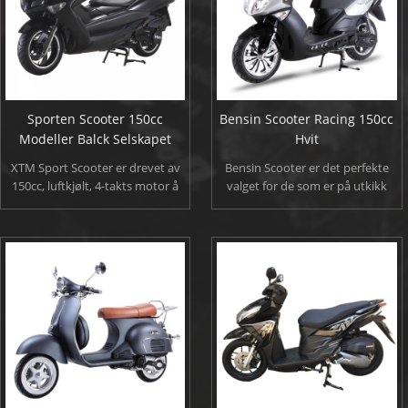
polyuretan sete.
Sporten Scooter 150cc
Bensin Scooter Racing 150cc
Modeller Balck Selskapet
Hvit
XTM Sport Scooter er drevet av
Bensin Scooter er det perfekte
150cc, luftkjølt, 4-takts motor å
valget for de som er på utkikk
produsere god sterk kraft for
etter en drivstoffeffektive
akselerasjon mens du holder en
pålitelig transport for å komme
god gass kjørelengde. Scooter
rundt i byen. det blir opp til
også utstyrt med elektrisk/kick
80mpg for en stor drivstoff
starte metoden, høy ytelse
effektiv transport.
aluminium eksosrør, totrinns
maling behandling, høykvalitets
polyuretan sete.