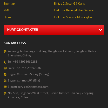
Sitemap
Billige 2 Seter Gå Karts
XML
Elektrisk Bevegelighet Scooter
Hjem
Elektrisk Scooter Motorsykkel
HURTIGKONTAKTER
KONTAKT OSS
Yousong Technology Building, Donghuan 1st Road, Longhua District,
Shenzhen, China;
Tel: +86 13958662281
Faks: +86-755-29357936
Skype: Xtmmoto Sunny (Sunny)
Skype: xtmmoto01 (Ella)
E-post: service@xtmmoto.com
No. 588, Lingshan West Street, Luqiao District, Taizhou, Zhejiang
Province, China