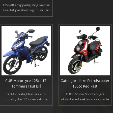
125T-48 er ypperlig stilig med en
kvalitet passform og finish. Det
fungerer godt, håndterer godt og
brenner rene og
økonomisk.Denne sporty 125cc
scooteren kommer med store
dekk, foran hydraulisk
skivebrems, som betyr at ikke
bare gjør det ri jevnere og
håndtere bedre men kan enkelt
håndtere to passasjerer.
CUB Motorcyce 125cc 17-
Gaten Juridiske Petrolscooter
Tommers Hjul Blå
150cc Rød Fast
XTM virkelig klassiske cub
150cc Motor Scooter også
motorsykkel 125cc én sylinder,
utstyrt med elektrisk/kick starte
vannrett, luftkjølt motor, har alle
metoden, høy ytelse aluminium
forsikring om en pålitelig 4-takts
eksosrør, totrinns maling