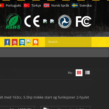
Português
Türkçe
Norsk Språk
Svenska
Vis :
Rutenettvisning
Listevisning
t med 163cc, 5.5hp trekke start og funksjoner 2-hjulet
olstret topp pensel vakt, side rails og innelukket bunn