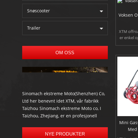
Snøscooter
Midten av
Voksen O
Trailer
XTM offro
er enkel o
gå kart. De
egnet for v
OM OSS
offroad go
kan håndt
skråninger
Du kan an
når du ko
enkelh
footpedals 
Sinomach ekstreme Moto(Shenzhen) Co,
Ltd her benevnt idet XTM, vår fabrikk
Taizhou Sinomach ekstreme Moto co, I
Taizhou, Zhejiang, er en profesjonell
Mini Gas
produsent og eksportør mest høy kvalitet
Med
Elektrisk scooter, elektrisk sykkel, gå kart,
NYE PRODUKTER
buggies, ATV, UTV, merkede ATV og