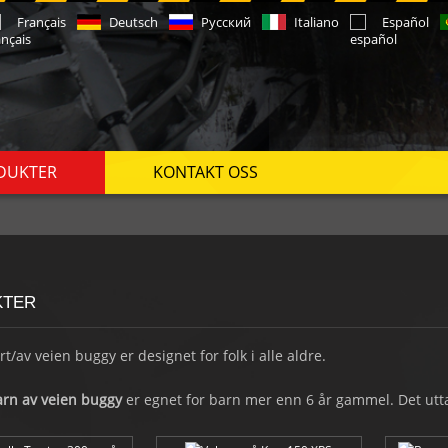
Français
Deutsch
Русский
Italiano
Español
DUKTER
KONTAKT OSS
KTER
t/av veien buggy er designet for folk i alle aldre.
arn av veien buggy
er egnet for barn mer enn 6 år gammel. Det uttal
og sentrifugal clutch, enkel kontroll med stopp / gå fots pedaler. P
holde passasjerer trygg på stien.