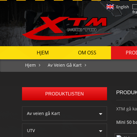
English
HJEM
OM OSS
PRO
Hjem
Av Veien Gå Kart
PRODU
PRODUKTLISTEN
XTM gå kar
Av veien gå Kart
Mini 50 b
stasjonen 
UTV
pan hjelp 